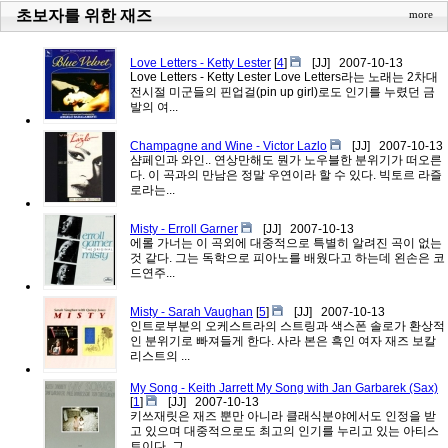
초보자를 위한 재즈
more
Love Letters - Ketty Lester
[
4
]
[JJ]
2007-10-13
Love Letters - Ketty Lester Love Letters라는 노래는 2차대
전시절 미군들의 핀업걸(pin up girl)로도 인기를 누렸던 금
발의 여...
Champagne and Wine - Victor Lazlo
[JJ]
2007-10-13
샴페인과 와인.. 연상만해도 뭔가 노우블한 분위기가 떠오른
다. 이 곡과의 만남은 정말 우연이라 할 수 있다. 빅토르 라즐
로라는...
Misty - Erroll Garner
[JJ]
2007-10-13
에롤 가너는 이 곡외에 대중적으로 특별히 알려진 곡이 없는
것 같다. 그는 독학으로 피아노를 배웠다고 하는데 왼손은 코
드연주...
Misty - Sarah Vaughan
[
5
]
[JJ]
2007-10-13
인트로부분의 오케스트라의 스트링과 색스폰 솔로가 환상적
인 분위기로 빠져들게 한다. 사라 본은 흑인 여자 재즈 보칼
리스트의 ...
My Song - Keith Jarrett My Song with Jan Garbarek (Sax)
[
1
]
[JJ]
2007-10-13
키쓰재릿은 재즈 뿐만 아니라 클래식분야에서도 인정을 받
고 있으며 대중적으로도 최고의 인기를 누리고 있는 아티스
트이다. 그...