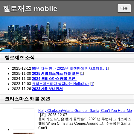
헬로재즈 mobile
메뉴
헬로재즈 소식
2025-12-12
99년 처음 만나 2025년 오랜만에 인사드려요.
[
1
]
2025-11-30
2025년 크리스마스 캐롤 오픈
[
1
]
2024-11-30
2024 크리스마스 캐롤 오픈!
2023-12-03
크리스마스마다 생각나는 HelloJazz
[
1
]
2023-11-26
2023년을 보내면서
크리스마스 캐롤 2025
Kelly Clarkson/Ariana Grande - Santa, Can’t You Hear Me
[JJ]
2025-12-07
올해의 오프닝은 켈리 클락슨의 2021년 두번째 크리스마스
앨범 When Christmas Comes Around...의 수록곡인 Santa,
Can’t ...