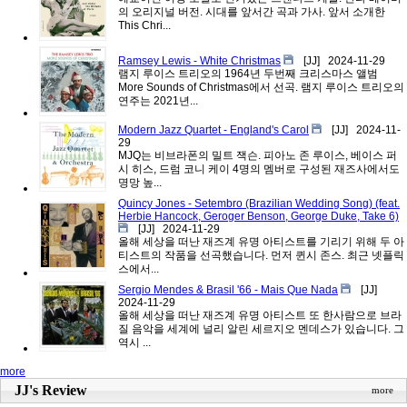
의 오리지널 버전. 시대를 앞서간 곡과 가사. 앞서 소개한
This Chri...
Ramsey Lewis - White Christmas
[JJ]
2024-11-29
램지 루이스 트리오의 1964년 두번째 크리스마스 앨범
More Sounds of Christmas에서 선곡. 램지 루이스 트리오의
연주는 2021년...
Modern Jazz Quartet - England's Carol
[JJ]
2024-11-
29
MJQ는 비브라폰의 밀트 잭슨. 피아노 존 루이스, 베이스 퍼
시 히스, 드럼 코니 케이 4명의 멤버로 구성된 재즈사에서도
명망 높...
Quincy Jones - Setembro (Brazilian Wedding Song) (feat.
Herbie Hancock, Geroger Benson, George Duke, Take 6)
[JJ]
2024-11-29
올해 세상을 떠난 재즈계 유명 아티스트를 기리기 위해 두 아
티스트의 작품을 선곡했습니다. 먼저 퀸시 존스. 최근 넷플릭
스에서...
Sergio Mendes & Brasil '66 - Mais Que Nada
[JJ]
2024-11-29
올해 세상을 떠난 재즈계 유명 아티스트 또 한사람으로 브라
질 음악을 세계에 널리 알린 세르지오 멘데스가 있습니다. 그
역시 ...
more
JJ's Review
more