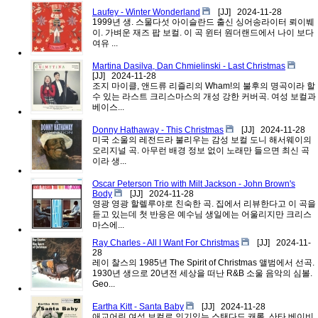
Laufey - Winter Wonderland
[JJ]
2024-11-28
1999년 생. 스물다섯 아이슬란드 출신 싱어송라이터 뢰이붸
이. 가벼운 재즈 팝 보컬. 이 곡 윈터 원더랜드에서 나이 보다
여유 ...
Martina Dasilva, Dan Chmielinski - Last Christmas
[JJ]
2024-11-28
조지 마이클, 앤드류 리즐리의 Wham!의 불후의 명곡이라 할
수 있는 라스트 크리스마스의 개성 강한 커버곡. 여성 보컬과
베이스...
Donny Hathaway - This Christmas
[JJ]
2024-11-28
미국 소울의 레전드라 불리우는 감성 보컬 도니 해서웨이의
오리지널 곡. 아무런 배경 정보 없이 노래만 들으면 최신 곡
이라 생...
Oscar Peterson Trio with Milt Jackson - John Brown's
Body
[JJ]
2024-11-28
영광 영광 할렐루야로 친숙한 곡. 집에서 리뷰한다고 이 곡을
듣고 있는데 첫 반응은 예수님 생일에는 어울리지만 크리스
마스에...
Ray Charles - All I Want For Christmas
[JJ]
2024-11-
28
레이 찰스의 1985년 The Spirit of Christmas 앨범에서 선곡.
1930년 생으로 20년전 세상을 떠난 R&B 소울 음악의 심볼.
Geo...
Eartha Kitt - Santa Baby
[JJ]
2024-11-28
애교어린 여성 보컬로 인기있는 스탠다드 캐롤. 산타 베이비