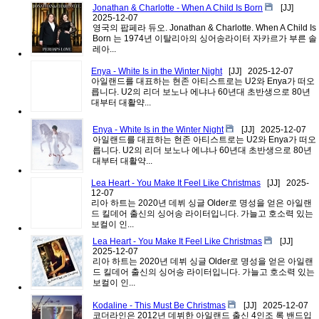
Jonathan & Charlotte - When A Child Is Born
[JJ]
2025-12-07
영국의 팝페라 듀오. Jonathan & Charlotte. When A Child Is
Born 는 1974년 이탈리아의 싱어송라이터 자카르가 부른 솔
레아...
Enya - White Is in the Winter Night
[JJ]
2025-12-07
아일랜드를 대표하는 현존 아티스트로는 U2와 Enya가 떠오
릅니다. U2의 리더 보노나 에냐나 60년대 초반생으로 80년
대부터 대활약...
Enya - White Is in the Winter Night
[JJ]
2025-12-07
아일랜드를 대표하는 현존 아티스트로는 U2와 Enya가 떠오
릅니다. U2의 리더 보노나 에냐나 60년대 초반생으로 80년
대부터 대활약...
Lea Heart - You Make It Feel Like Christmas
[JJ]
2025-
12-07
리아 하트는 2020년 데뷔 싱글 Older로 명성을 얻은 아일랜
드 킬데어 출신의 싱어송 라이터입니다. 가늘고 호소력 있는
보컬이 인...
Lea Heart - You Make It Feel Like Christmas
[JJ]
2025-12-07
리아 하트는 2020년 데뷔 싱글 Older로 명성을 얻은 아일랜
드 킬데어 출신의 싱어송 라이터입니다. 가늘고 호소력 있는
보컬이 인...
Kodaline - This Must Be Christmas
[JJ]
2025-12-07
코더라인은 2012년 데뷔한 아일랜드 출신 4인조 록 밴드입