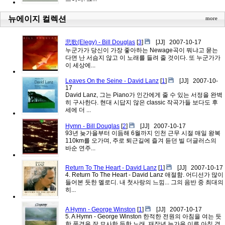
뉴에이지 컬렉션
more
悲歌(Elegy) - Bill Douglas
[
3
]
[JJ]
2007-10-17
누군가가 당신이 가장 좋아하는 Newage곡이 뭐냐고 묻는
다면 난 서슴지 않고 이 노래를 들려 줄 것이다. 또 누군가가
이 세상에...
Leaves On the Seine - David Lanz
[
1
]
[JJ]
2007-10-
17
David Lanz, 그는 Piano가 인간에게 줄 수 있는 서정을 완벽
히 구사한다. 현대 시답지 않은 classic 작곡가들 보다도 후
세에 더 ...
Hymn - Bill Douglas
[
2
]
[JJ]
2007-10-17
93년 늦가을부터 이듬해 6월까지 인천 근무 시절 매일 왕복
110km를 오가며, 주로 퇴근길에 즐겨 듣던 빌 더글러스의
바순 연주...
Return To The Heart - David Lanz
[
1
]
[JJ]
2007-10-17
4. Return To The Heart - David Lanz 애절함. 어디선가 많이
들어본 듯한 멜로디. 내 첫사랑의 느낌... 그의 음반 중 최대의
히...
A Hymn - George Winston
[
1
]
[JJ]
2007-10-17
5. A Hymn - George Winston 한적한 전원의 아침을 여는 듯
한 풍경을 잘 묘사한 듯한 노래. 재작년 늦가을 이른 아침 경