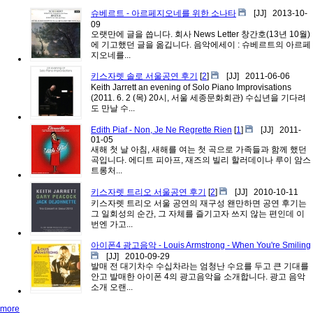
슈베르트 - 아르페지오네를 위한 소나타
[JJ]
2013-10-
09
오랫만에 글을 씁니다. 회사 News Letter 창간호(13년 10월)
에 기고했던 글을 옮깁니다. 음악에세이 : 슈베르트의 아르페
지오네를...
키스자렛 솔로 서울공연 후기
[
2
]
[JJ]
2011-06-06
Keith Jarrett an evening of Solo Piano Improvisations
(2011. 6. 2 (목) 20시, 서울 세종문화회관) 수십년을 기다려
도 만날 수...
Edith Piaf - Non, Je Ne Regrette Rien
[
1
]
[JJ]
2011-
01-05
새해 첫 날 아침, 새해를 여는 첫 곡으로 가족들과 함께 했던
곡입니다. 에디트 피아프, 재즈의 빌리 할러데이나 루이 암스
트롱처...
키스자렛 트리오 서울공연 후기
[
2
]
[JJ]
2010-10-11
키스자렛 트리오 서울 공연의 재구성 왠만하면 공연 후기는
그 일회성의 순간, 그 자체를 즐기고자 쓰지 않는 편인데 이
번엔 가고...
아이폰4 광고음악 - Louis Armstrong - When You're Smiling
[JJ]
2010-09-29
발매 전 대기차수 수십차라는 엄청난 수요를 두고 큰 기대를
안고 발매한 아이폰 4의 광고음악을 소개합니다. 광고 음악
소개 오랜...
more