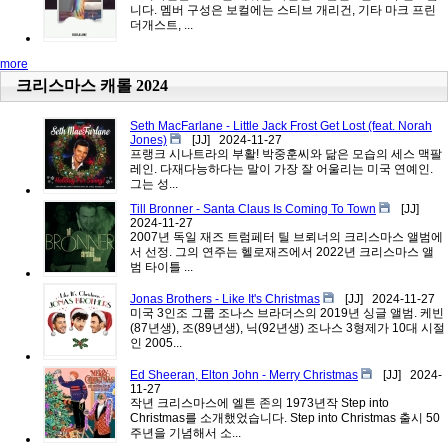
니다. 멤버 구성은 보컬에는 스티브 개리건, 기타 마크 프린
더개스트, ...
more
크리스마스 캐롤 2024
Seth MacFarlane - Little Jack Frost Get Lost (feat. Norah
Jones)
[JJ]
2024-11-27
프랭크 시나트라의 부활! 박중훈씨와 닮은 모습의 세스 맥팔
레인. 다재다능하다는 말이 가장 잘 어울리는 미국 연예인.
그는 성...
Till Bronner - Santa Claus Is Coming To Town
[JJ]
2024-11-27
2007년 독일 재즈 트럼페터 틸 브뢰너의 크리스마스 앨범에
서 선정. 그의 연주는 헬로재즈에서 2022년 크리스마스 앨
범 타이틀 ...
Jonas Brothers - Like It's Christmas
[JJ]
2024-11-27
미국 3인조 그룹 조나스 브라더스의 2019년 싱글 앨범. 케빈
(87년생), 조(89년생), 닉(92년생) 조나스 3형제가 10대 시절
인 2005...
Ed Sheeran, Elton John - Merry Christmas
[JJ]
2024-
11-27
작년 크리스마스에 엘튼 존의 1973년작 Step into
Christmas를 소개했었습니다. Step into Christmas 출시 50
주년을 기념해서 소...