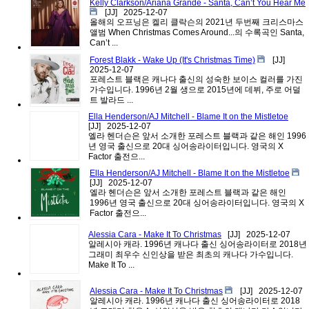
Kelly Clarkson/Ariana Grande - Santa, Can’t You Hear Me
[JJ]
2025-12-07
올해의 오프닝은 켈리 클락슨의 2021년 두번째 크리스마스
앨범 When Christmas Comes Around...의 수록곡인 Santa,
Can’t ...
Forest Blakk - Wake Up (It's Christmas Time)
[JJ]
2025-12-07
포레스트 블랙은 캐나다 출신의 성숙한 보이스 컬러를 가진
가수입니다. 1996년 2월 생으로 2015년에 데뷔, 주로 어덜
트 발라드 ...
Ella Henderson/AJ Mitchell - Blame It on the Mistletoe
[JJ]
2025-12-07
엘라 헨더슨은 앞서 소개한 포레스트 블랙과 같은 해인 1996
년 영국 출신으로 20대 싱어송라이터입니다. 영국의 X
Factor 출전으...
Ella Henderson/AJ Mitchell - Blame It on the Mistletoe
[JJ]
2025-12-07
엘라 헨더슨은 앞서 소개한 포레스트 블랙과 같은 해인
1996년 영국 출신으로 20대 싱어송라이터입니다. 영국의 X
Factor 출전으...
Alessia Cara - Make It To Christmas
[JJ]
2025-12-07
알레시아 캐라. 1996년 캐나다 출신 싱어송라이터로 2018년
그래미 최우수 신인상을 받은 최초의 캐나다 가수입니다.
Make It To ...
Alessia Cara - Make It To Christmas
[JJ]
2025-12-07
알레시아 캐라. 1996년 캐나다 출신 싱어송라이터로 2018